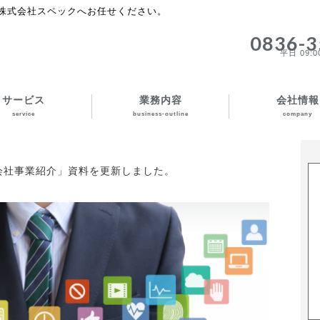
株式会社スペックへお任せください。
0836-3
平日 09:00
サービス
業務内容
会社情報
service
business-outline
company
会社事業紹介」資料を更新しました。