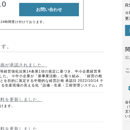
10
R
お問い合わせ
※
更
は24時間受け付けております。
ます。
や
計画が承認されました。
等経営強化法第14条第1項の規定に基づき、中小企業経営革
ました。 ※中小企業が「新事業活動」に取り組み、「経営の相
を目的に策定する中期的な経営計画 承認日 2022/10/14 テ
よる生産現場の見える化『設備・生産・工程管理システム』の
資料を更新しました。
会
頂けます。
（
文
い
資料を更新しました。