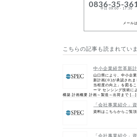
0836-35-36
平日 09:00 - 17:30
メール
こちらの記事も読まれてい
中小企業経営革新
山口県により、中小企業
新計画(※)が承認され
当程度の向上」を図ること
ーマ センシング技術に
構築 計画概要 計画～製造～出荷まで […]
「会社事業紹介」
資料はこちらからご覧
「会社事業紹介」