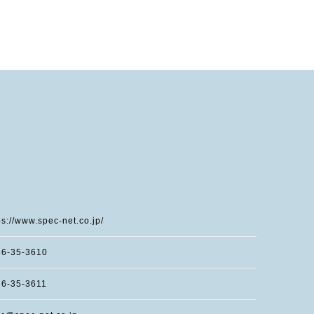
ps://www.spec-net.co.jp/
36-35-3610
6-35-3611