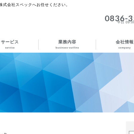
株式会社スペックへお任せください。
0836-3
平日 09:00
サービス
業務内容
会社情報
service
business-outline
company