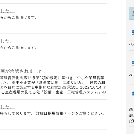
ました。
ちらからご覧頂けます。
ました。
ペ
ちらからご覧頂けます。
計画が承認されました。
ペ
等経営強化法第14条第1項の規定に基づき、中小企業経営革
ました。 ※中小企業が「新事業活動」に取り組み、「経営の相
を目的に策定する中期的な経営計画 承認日 2022/10/14 テ
よる生産現場の見える化『設備・生産・工程管理システム』の
ました。
画
待ちしております。 詳細は採用情報ページをご覧ください。
加
だ