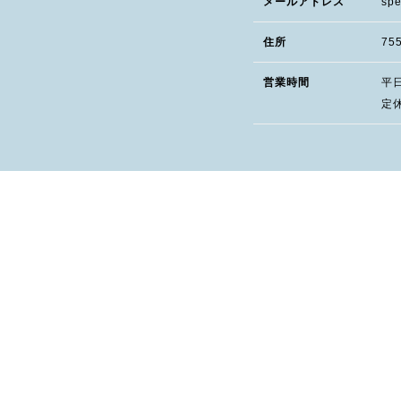
メールアドレス
spe
住所
75
営業時間
平日 
定