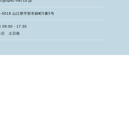
c@spec-net.co.jp
5-0018
山口県
宇部市錦町
5番5号
09:00 - 17:30
休日 土日祝